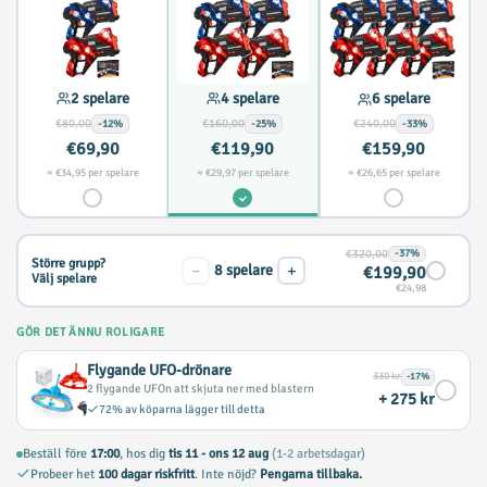
2 spelare
4 spelare
6 spelare
€80,00
€160,00
€240,00
-12%
-25%
-33%
€69,90
€119,90
€159,90
≈ €34,95 per spelare
≈ €29,97 per spelare
≈ €26,65 per spelare
€320,00
-37%
Större grupp?
−
+
8
spelare
€199,90
Välj spelare
€24,98
GÖR DET ÄNNU ROLIGARE
Flygande UFO-drönare
330 kr
-17%
2 flygande UFOn att skjuta ner med blastern
+ 275 kr
72% av köparna lägger till detta
Beställ före
17:00
, hos dig
tis 11 - ons 12 aug
(1-2 arbetsdagar)
Probeer het
100 dagar riskfritt
. Inte nöjd?
Pengarna tillbaka.