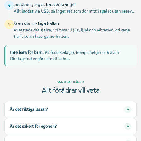
Laddbart, inget batterikrångel
4
Allt laddas via USB, så inget set som dör mitt i spelet utan reserv.
Som den riktiga hallen
5
Vi testade det själva, i timmar. Ljus, ljud och vibration vid varje
träff, som i lasergame-hallen.
Inte bara för barn.
På födelsedagar, kompishelger och även
företagsfester går setet lika bra.
VANLIGA FRÅGOR
Allt föräldrar vill veta
Är det riktiga lasrar?
Nej. Blastersen använder osynligt infrarött ljus, precis som din tv-
Är det säkert för ögonen?
fjärrkontroll. Helt ofarligt.
Ja. Infrarött är ofarligt och kan inte skada ögonen. Ni kan tryggt