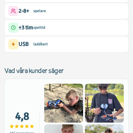
2-8+
spelare
±3 tim
speltid
USB
laddbart
Vad våra kunder säger
4,8