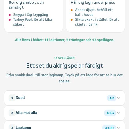
Rör dig snabbt och
Håll dig lugn under press
smidigt
Andas djupt, behåll ett
Smyga i låg krypgång
kallt huvud
Turkey Peek för att kika
Sikta exakt i stället för att
säkert
skjuta i panik
Allt finns i häftet: 11 lektioner, 5 träningar och 13 spellägen.
13 SPELLÄGEN
Ett set du aldrig spelar färdigt
Från snabb duell till stor lagkamp. Tryck på ett läge för att se hur det
spelas.
Duell
1
2
En klassisk en mot en. Den sista som står kvar vinner.
Alla mot alla
2
2-4
Var och en för sig. Den sista som är kvar vinner.
Lagkamp
3
4-8+