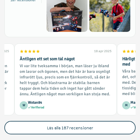
187
recensioner
n 2025
18 apr 2025
Äntligen ett set som tål något
Härligt f
med
rnen
Vi var lite tveksamma i början, man läser ju ibland
Våra barn 
älv är
om lasrar och ögonen, men det här är bara osynligt
det, och v
infrarött ljus, precis som en fjärrkontroll, så det är
med. Det f
 fick
helt tryggt. Och blastrarna är stabila: barnen
tiosidig m
nker
tappar dem hela tiden och inget har gått sönder
med blir d
ännu. Äntligen något man verkligen kan stoja med.
Wotan84
Maria
W
M
Verifierad
Verif
Läs alla
187
recensioner