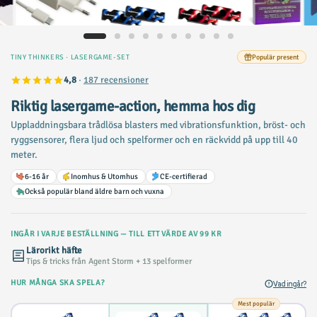
TINY THINKERS · LASERGAME-SET
Populär present
4,8
·
187 recensioner
Riktig lasergame-action, hemma hos dig
Uppladdningsbara trådlösa blasters med vibrationsfunktion, bröst- och
ryggsensorer, flera ljud och spelformer och en räckvidd på upp till 40
meter.
6-16 år
Inomhus & Utomhus
CE-certifierad
Också populär bland äldre barn och vuxna
INGÅR I VARJE BESTÄLLNING — TILL ETT VÄRDE AV 99 KR
Lärorikt häfte
Tips & tricks från Agent Storm + 13 spelformer
HUR MÅNGA SKA SPELA?
Vad ingår?
Mest populär