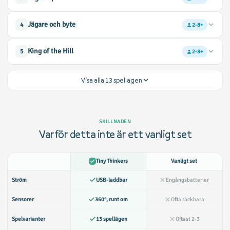
Två lag. Var först med att slå ut hela det andra laget.
Jägare och byte
4
2-8+
En jagar, en överlever. Ta tid på vem som håller längst.
King of the Hill
5
2-8+
Erövra en plats och håll den. Den som stannar längst vinner.
Visa alla 13 spellägen
SKILLNADEN
Varför detta inte är ett vanligt set
Tiny Thinkers
Vanligt set
Ström
USB-laddbar
Engångsbatterier
Sensorer
360°, runt om
Ofta täckbara
Spelvarianter
13 spellägen
Oftast 2-3