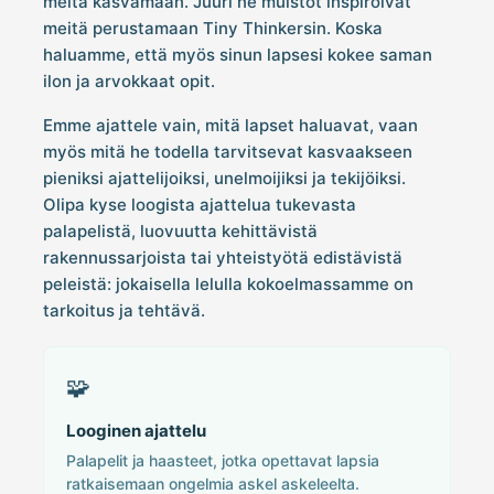
meitä kasvamaan. Juuri ne muistot inspiroivat
meitä perustamaan Tiny Thinkersin. Koska
haluamme, että myös sinun lapsesi kokee saman
ilon ja arvokkaat opit.
Emme ajattele vain, mitä lapset haluavat, vaan
myös mitä he todella tarvitsevat kasvaakseen
pieniksi ajattelijoiksi, unelmoijiksi ja tekijöiksi.
Olipa kyse loogista ajattelua tukevasta
palapelistä, luovuutta kehittävistä
rakennussarjoista tai yhteistyötä edistävistä
peleistä: jokaisella lelulla kokoelmassamme on
tarkoitus ja tehtävä.
🧩
Looginen ajattelu
Palapelit ja haasteet, jotka opettavat lapsia
ratkaisemaan ongelmia askel askeleelta.