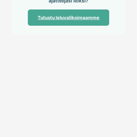
ajattelijasi iloksi?
Tutustu leluvalikoimaamme