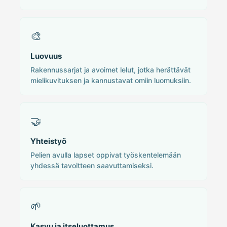
🎨
Luovuus
Rakennussarjat ja avoimet lelut, jotka herättävät
mielikuvituksen ja kannustavat omiin luomuksiin.
🤝
Yhteistyö
Pelien avulla lapset oppivat työskentelemään
yhdessä tavoitteen saavuttamiseksi.
🌱
Kasvu ja itseluottamus