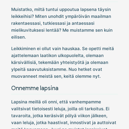
Muistatko, miltä tuntui uppoutua lapsena täysin
leikkeihisi? Miten unohdit ympäröivän maailman
rakentaessasi, tutkiessasi ja antaessasi
mielikuvituksesi lentää? Me muistamme sen kuin
eilisen.
Leikkiminen ei ollut vain hauskaa. Se opetti meitä
ajattelemaan laatikon ulkopuolelta, olemaan
kärsivällisiä, tekemään yhteistyötä ja olemaan
ylpeitä saavutuksistamme. Nuo hetket ovat
muovanneet meistä sen, keitä olemme nyt.
Onnemme lapsina
Lapsina meillä oli onni, että vanhempamme
valitsivat tietoisesti leluja, joilla oli tarkoitus. Ei
tavaroita, jotka keräsivät pölyä viikon jälkeen,
vaan leluja, jotka haastivat, innostivat ja auttoivat