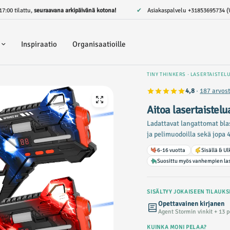
17:00 tilattu,
seuraavana arkipäivänä kotona!
✔ Asiakaspalvelu
+31853695734 (
Inspiraatio
Organisaatioille
TINY THINKERS · LASERTAISTEL
4,8
·
187 arvos
Aitoa lasertaistel
Ladattavat langattomat blast
ja pelimuodoilla sekä jopa
6-16 vuotta
Sisällä & U
Suosittu myös vanhempien las
SISÄLTYY JOKAISEEN TILAUKS
Opettavainen kirjanen
Agent Stormin vinkit + 13 
KUINKA MONI PELAA?