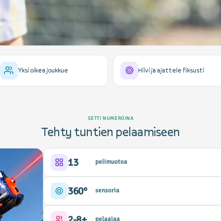
Yksi oikea joukkue
Hiivi ja ajattele fiksusti
SETTI NUMEROINA
Tehty tuntien pelaamiseen
13
pelimuotoa
360°
sensoria
2-8+
pelaajaa