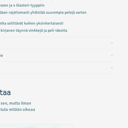
seen ja 4 blasteri-tyyppiin
idaan rajattomasti yhdistää suurempia pelejä varten
otka selittävät kaiken yksinkertaisesti
kirjanen täynnä vinkkejä ja peli-ideoita
uu
ltaa
 sen, mutta ilman
istuta mitään oikeaa