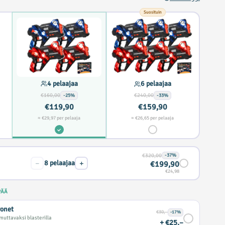
Suosituin
4 pelaajaa
6 pelaajaa
€160,00
€240,00
-25%
-33%
€119,90
€159,90
≈ €29,97 per pelaaja
≈ €26,65 per pelaaja
€320,00
-37%
−
+
8
pelaajaa
€199,90
€24,98
PÄÄ
ronet
€30,–
-17%
uttavaksi blasterilla
+ €25,–