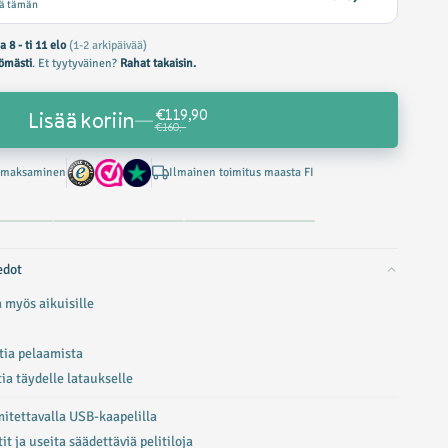
ää tämän
la 8 - ti 11 elo
(1-2 arkipäivää)
tömästi
. Et tyytyväinen?
Rahat takaisin.
€119,90
Lisää koriin
—
€160,-
n maksaminen
Ilmainen toimitus maasta FI
edot
 myös aikuisille
tia pelaamista
ia täydelle lataukselle
itettavalla USB-kaapelilla
t ja useita säädettäviä pelitiloja