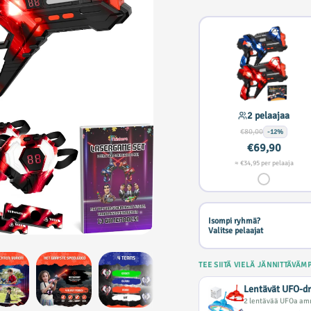
2 pelaajaa
€80,00
-12%
€69,90
≈ €34,95 per pelaaja
Isompi ryhmä?
Valitse pelaajat
TEE SIITÄ VIELÄ JÄNNITTÄVÄM
Lentävät UFO-d
2 lentävää UFOa amm