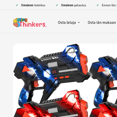
✔
Ilmainen
toimitus
✔
Ilmainen
palautus
✔ Ennen klo 
Osta leluja
Osta iän mukaan