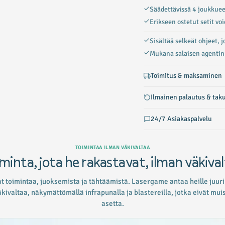
Säädettävissä 4 joukkuee
Erikseen ostetut setit vo
Sisältää selkeät ohjeet, j
Mukana salaisen agentin 
Toimitus & maksaminen
Ilmainen palautus & tak
24/7 Asiakaspalvelu
TOIMINTAA ILMAN VÄKIVALTAA
minta, jota he rakastavat, ilman väkiva
t toimintaa, juoksemista ja tähtäämistä. Lasergame antaa heille juuri
väkivaltaa, näkymättömällä infrapunalla ja blastereilla, jotka eivät mu
asetta.