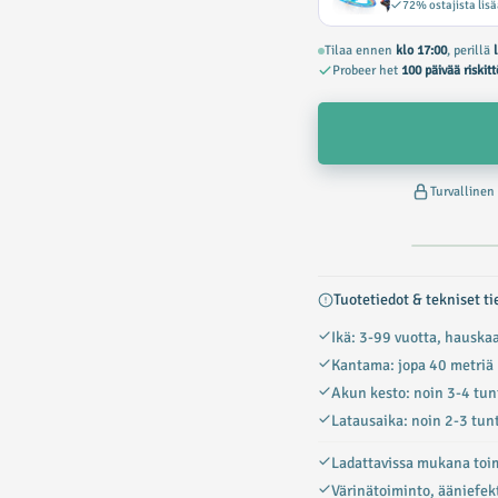
72% ostajista lis
Tilaa ennen
klo 17:00
, perillä
Probeer het
100 päivää riskit
Turvalline
Tuotetiedot & tekniset ti
Ikä: 3-99 vuotta, hauskaa
Kantama: jopa 40 metriä
Akun kesto: noin 3-4 tun
Latausaika: noin 2-3 tunt
Ladattavissa mukana toim
Värinätoiminto, ääniefekti