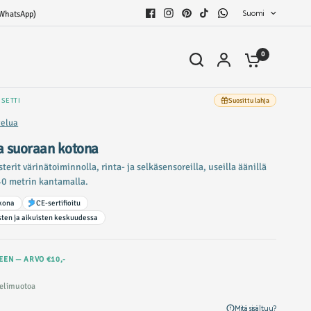
Suomi
WhatsApp)
0
USETTI
Suosittu lahja
telua
ua suoraan kotona
erit värinätoiminnolla, rinta- ja selkäsensoreilla, useilla äänillä
 40 metrin kantamalla.
lkona
CE-sertifioitu
ten ja aikuisten keskuudessa
EEN — ARVO €10,-
pelimuotoa
Mitä sisältyy?