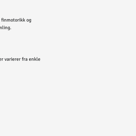
v finmotorikk og
mling.
er varierer fra enkle
 faktum at de ofte gir