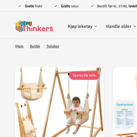
✔
Gratis
frakt
✔
Gratis
retur
✔ Bestill før kl. 17:00,
lever
Kjøp leketøy
Handle alder
Hjem
/
Butikk
/
Treleker
Sparen Sie 40%