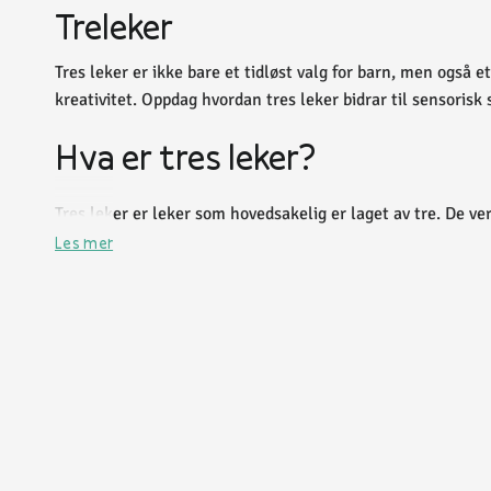
Treleker
Tres leker er ikke bare et tidløst valg for barn, men også
kreativitet. Oppdag hvordan tres leker bidrar til sensorisk
Hva er tres leker?
Tres leker er leker som hovedsakelig er laget av tre. De ver
klosser og puslespill til komplekse byggesett og rollespill
Les mer
færre stimuli enn plast- eller elektroniske leker.
Egenskaper ved tres leker
Tres leker har flere egenskaper som skiller dem fra andre t
Holdbarhet:
Tres leker varer ofte lenger enn plastleker,
Sikkerhet:
Tres leker er vanligvis fri for skadelige kjem
Estetikk:
Det naturlige utseendet til tre gjør dem attrak