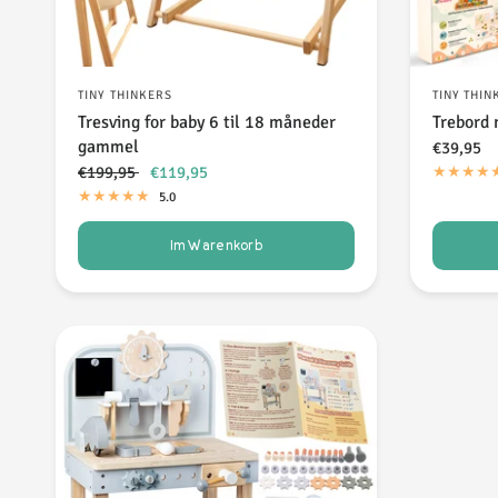
TINY THINKERS
TINY THIN
Tresving for baby 6 til 18 måneder
Trebord 
gammel
€39,95
€199,95
€119,95
5.0
Im Warenkorb