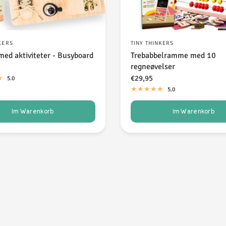
KERS
TINY THINKERS
med aktiviteter - Busyboard
Trebabbelramme med 10
regneøvelser
€29,95
5.0
5.0
Im Warenkorb
Im Warenkorb