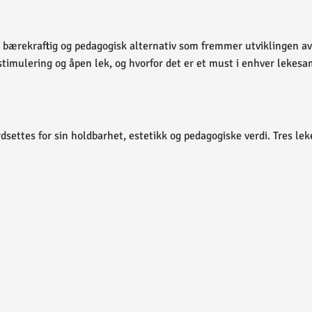
 et bærekraftig og pedagogisk alternativ som fremmer utviklingen a
 stimulering og åpen lek, og hvorfor det er et must i enhver lekesa
dsettes for sin holdbarhet, estetikk og pedagogiske verdi. Tres lek
tilbehør. De er populære på grunn av sitt naturlige utseende og det
yper leker:
 noe som gjør dem til et kostnadseffektivt valg.
ikalier og oppfyller strenge sikkerhetsstandarder.
tive for både barn og foreldre.