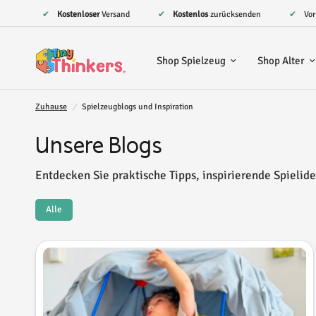
✔
Kostenloser
Versand
✔
Kostenlos
zurücksenden
✔ Vo
Shop Spielzeug
Shop Alter
Zuhause
/
Spielzeugblogs und Inspiration
Unsere Blogs
Entdecken Sie praktische Tipps, inspirierende Spielid
Alle