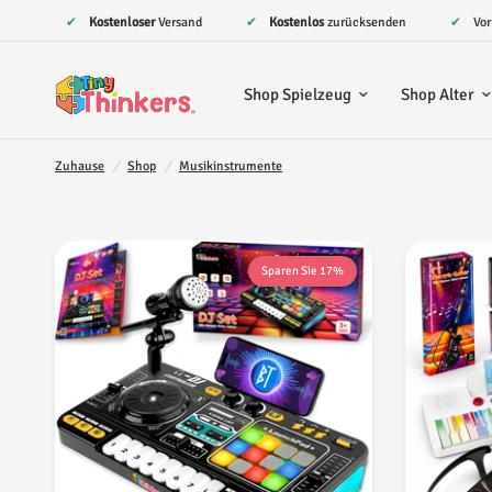
✔
Kostenloser
Versand
✔
Kostenlos
zurücksenden
✔ Vo
Shop Spielzeug
Shop Alter
Zuhause
/
Shop
/
Musikinstrumente
Sparen Sie 17%