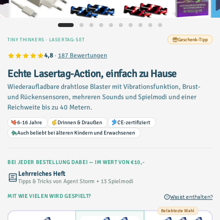
TINY THINKERS · LASERTAG-SET
Geschenk-Tipp
4,8
·
187 Bewertungen
Echte Lasertag-Action, einfach zu Hause
Wiederaufladbare drahtlose Blaster mit Vibrationsfunktion, Brust-
und Rückensensoren, mehreren Sounds und Spielmodi und einer
Reichweite bis zu 40 Metern.
6-16 Jahre
Drinnen & Draußen
CE-zertifiziert
Auch beliebt bei älteren Kindern und Erwachsenen
BEI JEDER BESTELLUNG DABEI — IM WERT VON €10,-
Lehrreiches Heft
Tipps & Tricks von Agent Storm + 13 Spielmodi
MIT WIE VIELEN WIRD GESPIELT?
Was ist enthalten?
Beliebteste Wahl