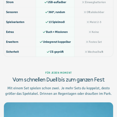
Strom
USB-aufladbar
Einwegbatterien
Sensoren
360°, rundum
Oft abdeckbar
Spielvarianten
13 Spielmodi
Meist 2-3
Extras
Buch + Missionen
Keine
Erweitern
Unbegrenzt koppelbar
Festes Set
Sicherheit
CE-geprüft
Wechselhaft
FÜR JEDEN MOMENT
Vom schnellen Duell bis zum ganzen Fest
Mit einem Set spielen schon zwei. Je mehr Sets du koppelst, desto
größer das Spektakel. Drinnen an Regentagen oder draußen im Park.