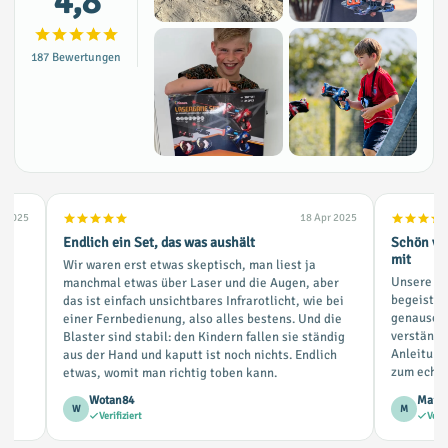
4,8
187
Bewertungen
n 2025
18 Apr 2025
Endlich ein Set, das was aushält
Schön von
mit
r,
Wir waren erst etwas skeptisch, man liest ja
Unsere Ki
m
manchmal etwas über Laser und die Augen, aber
begeister
d,
das ist einfach unsichtbares Infrarotlicht, wie bei
genauso mi
einer Fernbedienung, also alles bestens. Und die
verständl
Blaster sind stabil: den Kindern fallen sie ständig
Anleitung
aus der Hand und kaputt ist noch nichts. Endlich
zum echte
etwas, womit man richtig toben kann.
Wotan84
Maria
W
M
Verifiziert
Verif