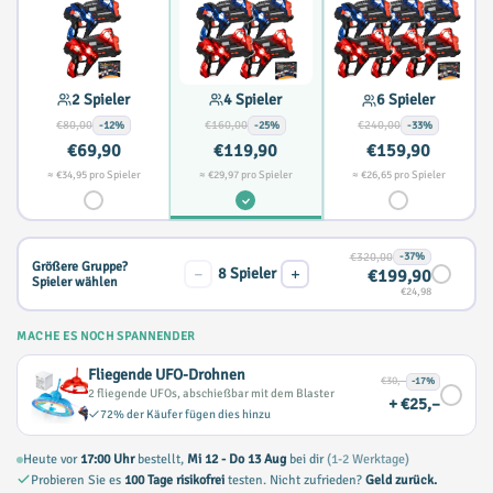
2 Spieler
4 Spieler
6 Spieler
€80,00
€160,00
€240,00
-12%
-25%
-33%
€69,90
€119,90
€159,90
≈ €34,95 pro Spieler
≈ €29,97 pro Spieler
≈ €26,65 pro Spieler
€320,00
-37%
Größere Gruppe?
−
+
8
Spieler
€199,90
Spieler wählen
€24,98
MACHE ES NOCH SPANNENDER
Fliegende UFO-Drohnen
€30,–
-17%
2 fliegende UFOs, abschießbar mit dem Blaster
+ €25,–
72% der Käufer fügen dies hinzu
Heute vor
17:00 Uhr
bestellt,
Mi 12 - Do 13 Aug
bei dir
(1-2 Werktage)
Probieren Sie es
100 Tage risikofrei
testen. Nicht zufrieden?
Geld zurück.