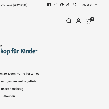
Deutsch
853695734 (WhatsApp)
0
gen
skop für Kinder
n 30 Tagen, völlig kostenlos
t, morgen kostenlos geliefert
l unser Spielzeug
 EU-Normen