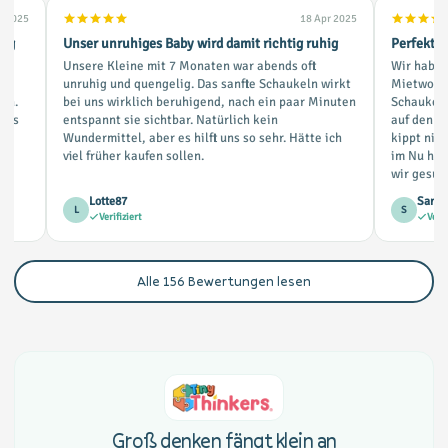
n 2025
18 Apr 2025
olg
Unser unruhiges Baby wird damit richtig ruhig
Perfekt f
Unsere Kleine mit 7 Monaten war abends oft
Wir haben
unruhig und quengelig. Das sanfte Schaukeln wirkt
Mietwohnu
 an.
bei uns wirklich beruhigend, nach ein paar Minuten
Schaukel s
r es
entspannt sie sichtbar. Natürlich kein
auf den ei
Wundermittel, aber es hilft uns so sehr. Hätte ich
kippt nich
n.
viel früher kaufen sollen.
im Nu hin
wir gesuc
Lotte87
Sande
L
S
Verifiziert
Verif
Alle
156
Bewertungen lesen
Groß denken fängt klein an