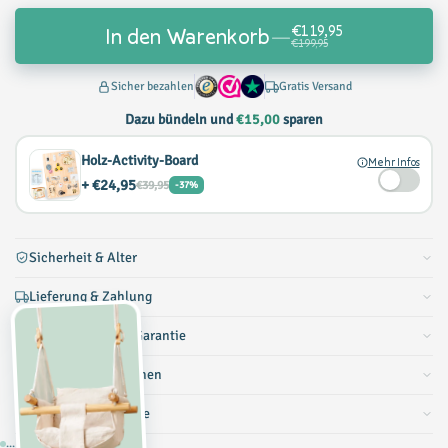
€119,95
In den Warenkorb
—
€199,95
Sicher bezahlen
Gratis Versand
Dazu bündeln und
€15,00
sparen
Holz-Activity-Board
Mehr Infos
+ €24,95
€39,95
-37%
Sicherheit & Alter
Lieferung & Zahlung
Rückgaberecht & Garantie
Produktinformationen
24/7 Kundenservice
...