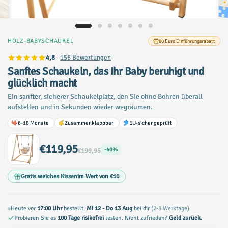
HOLZ-BABYSCHAUKEL
80 Euro Einführungsrabatt
4,8
·
156 Bewertungen
Sanftes Schaukeln, das Ihr Baby beruhigt und
glücklich macht
Ein sanfter, sicherer Schaukelplatz, den Sie ohne Bohren überall
aufstellen und in Sekunden wieder wegräumen.
6-18 Monate
Zusammenklappbar
EU-sicher geprüft
€119,95
-40%
€199,95
Gratis weiches Kissen
im Wert von €10
Heute vor
17:00 Uhr
bestellt,
Mi 12 - Do 13 Aug
bei dir
(2-3 Werktage)
Probieren Sie es
100 Tage risikofrei
testen. Nicht zufrieden?
Geld zurück.