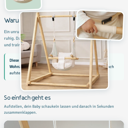
Warum Wiegen seit jeher wirkt
Ein unruhiges Baby wird durch sanftes, rhythmisches Wiegen
ruhig. Das ist kein Zufall: Schaukeln beruhigt das Nervensystem
und trainiert zugleich Gleichgewicht und Körpergefühl.
Diese Schaukel bringt das beruhigende Wiegen in dein
Wohnzimmer.
Kein Garten, Balken oder Bohren nötig. Einfach
aufstellen und schaukeln.
So einfach geht es
Aufstellen, dein Baby schaukeln lassen und danach in Sekunden
zusammenklappen.