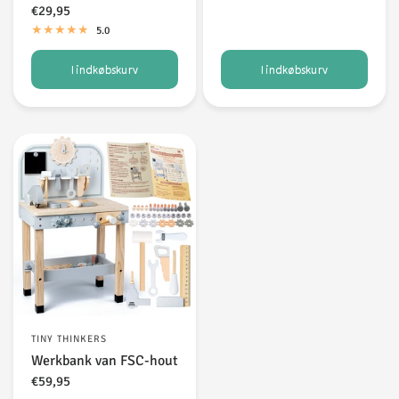
€29,95
5.0
I indkøbskurv
I indkøbskurv
TINY THINKERS
Werkbank van FSC-hout
€59,95