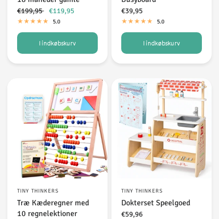
€199,95
€119,95
€39,95
5.0
5.0
I indkøbskurv
I indkøbskurv
TINY THINKERS
TINY THINKERS
Træ Kæderegner med
Dokterset Speelgoed
10 regnelektioner
€59,96