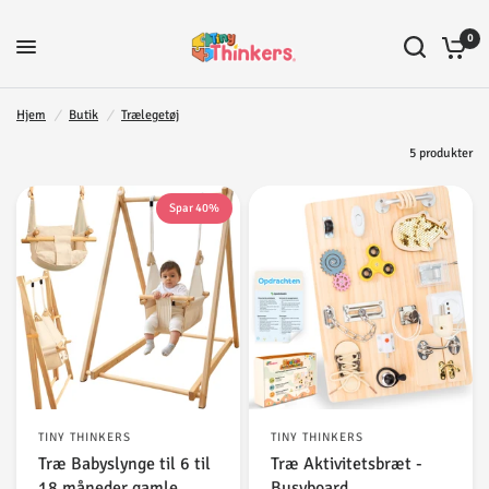
0
Hjem
/
Butik
/
Trælegetøj
5 produkter
Spar 40%
TINY THINKERS
TINY THINKERS
Træ Babyslynge til 6 til
Træ Aktivitetsbræt -
18 måneder gamle
Busyboard