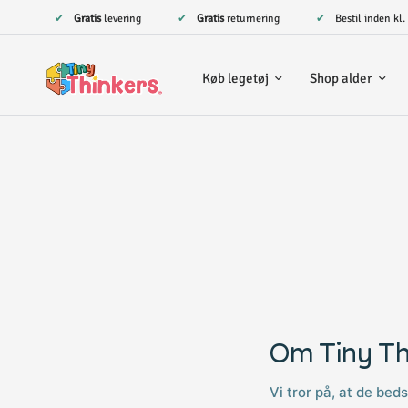
✔
Gratis
levering
✔
Gratis
returnering
✔ Bestil inden kl
Køb legetøj
Shop alder
Om Tiny Th
Vi tror på, at de beds