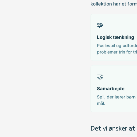
kollektion har et for
🧩
Logisk tænkning
Puslespil og udfordr
problemer trin for tr
🤝
Samarbejde
Spil, der lærer bør
mål.
Det vi ønsker at 