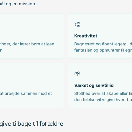
mål og en mission.
🎨
Kreativitet
inger, der lærer børn at løse
Byggesæt og åbent legetøj, d
in.
fantasien og opmuntrer til egn
🌱
Vækst og selvtillid
n at arbejde sammen mod et
Stolthed over at skabe eller f
den følelse vil vi give hvert b
give tilbage til forældre