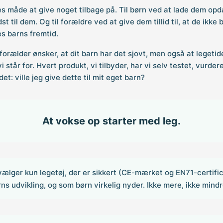
es måde at give noget tilbage på. Til børn ved at lade dem op
 til dem. Og til forældre ved at give dem tillid til, at de ikke
es barns fremtid.
 forælder ønsker, at dit barn har det sjovt, men også at legetid
i står for. Hvert produkt, vi tilbyder, har vi selv testet, vurde
t: ville jeg give dette til mit eget barn?
At vokse op starter med leg.
vælger kun legetøj, der er sikkert (CE-mærket og EN71-certifi
arns udvikling, og som børn virkelig nyder. Ikke mere, ikke mindr