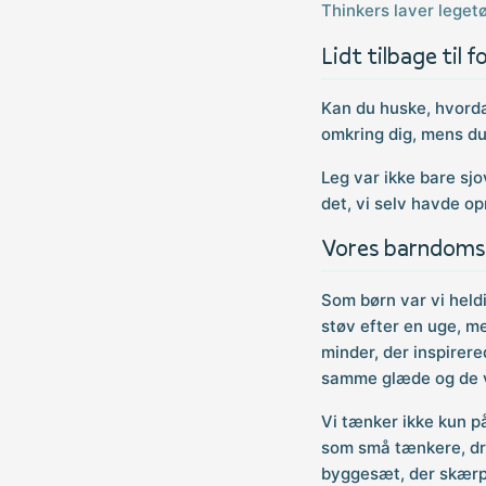
Thinkers laver legetøj
Lidt tilbage til f
Kan du huske, hvorda
omkring dig, mens du
Leg var ikke bare sj
det, vi selv havde opn
Vores barndoms
Som børn var vi heldi
støv efter en uge, me
minder, der inspirere
samme glæde og de v
Vi tænker ikke kun på
som små tænkere, drø
byggesæt, der skærper