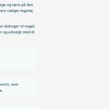
dage og lære på den
 bare vælger legetøj,
en bidrager til noget.
ret og udvalgt med ét
ceret), som
e.