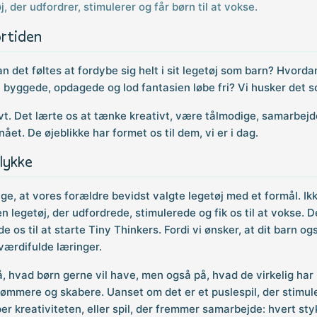
, der udfordrer, stimulerer og får børn til at vokse.
ortiden
n det føltes at fordybe sig helt i sit legetøj som barn? Hvord
 byggede, opdagede og lod fantasien løbe fri? Vi husker det so
ovt. Det lærte os at tænke kreativt, være tålmodige, samarbejd
ået. De øjeblikke har formet os til dem, vi er i dag.
lykke
ge, at vores forældre bevidst valgte legetøj med et formål. Ik
n legetøj, der udfordrede, stimulerede og fik os til at vokse. 
de os til at starte Tiny Thinkers. Fordi vi ønsker, at dit barn o
ærdifulde læringer.
, hvad børn gerne vil have, men også på, hvad de virkelig har 
mmere og skabere. Uanset om det er et puslespil, der stimule
 kreativiteten, eller spil, der fremmer samarbejde: hvert styk