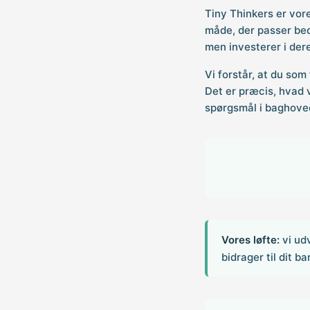
Tiny Thinkers er vor
måde, der passer bedst
men investerer i der
Vi forstår, at du som
Det er præcis, hvad v
spørgsmål i baghovede
Vores løfte:
vi ud
bidrager til dit b