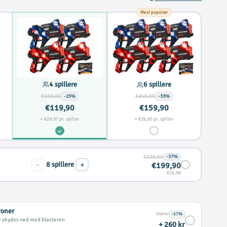
Mest populær
4 spillere
6 spillere
€160,00
€240,00
-25%
-33%
€119,90
€159,90
≈ €29,97 pr. spiller
≈ €26,65 pr. spiller
€320,00
-37%
−
+
8
spillere
€199,90
€24,98
roner
310 kr
-17%
r skydes ned med blasteren
+ 260 kr