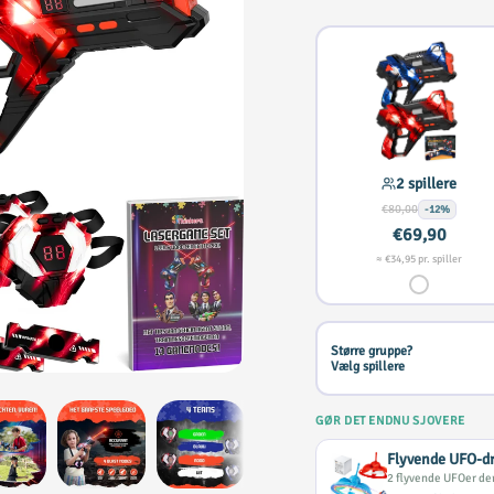
2 spillere
€80,00
-12%
€69,90
≈ €34,95 pr. spiller
Større gruppe?
Vælg spillere
GØR DET ENDNU SJOVERE
Flyvende UFO-d
2 flyvende UFOer de