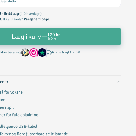
lføjer dette
8 - tir 11 aug
(1-2 hverdage)
t
. Ikke tilfreds?
Pengene tilbage.
120 kr
Læg i kurv
—
160 kr
ikker betaling
Gratis fragt fra DK
ioner
gså for voksne
ter
mers spil
mer for fuld opladning
dfølgende USB-kabel
ekter og flere justerbare spiltilstande