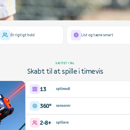
Ét rigtigt hold
List og tænk smart
SÆTTET I TAL
Skabt til at spille i timevis
13
spilmodi
360°
sensorer
2-8+
spillere