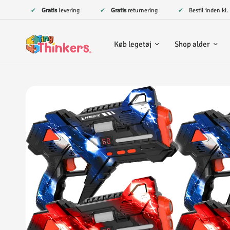
✔
Gratis
levering
✔
Gratis
returnering
✔ Bestil inden kl
Køb legetøj
Shop alder