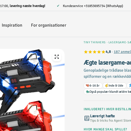
. 17:00,
levering næste hverdag!
✔ Kundeservice
+31853695734 (WhatsApp)
Inspiration
For organisationer
TINY THINKERS · LASERGAME-S
4,8
·
187 anmel
Ægte lasergame-ac
Genopladelige trådløse blas
spilformer og en rækkevidde
6-16 år
Inde & Ude
Også populær blandt ældre b
INKLUDERET I HVER BESTILLIN
Lærerigt hæfte
Tips & tricks fra Agent Stor
HVOR MANGE SKAL SPILLE?