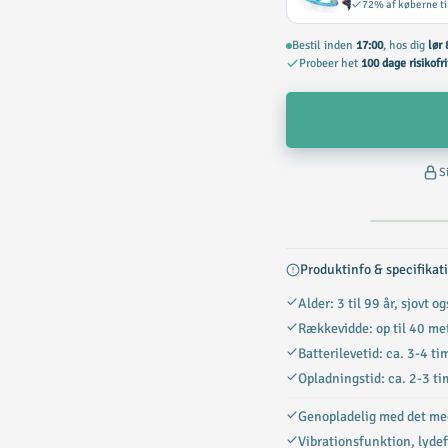
72% af køberne ti
Bestil inden
17:00
, hos dig
lør 
Probeer het
100 dage risikofri
S
Produktinfo & specifikat
Alder: 3 til 99 år, sjovt o
Rækkevidde: op til 40 me
Batterilevetid: ca. 3-4 ti
Opladningstid: ca. 2-3 ti
Genopladelig med det me
Vibrationsfunktion, lydeff