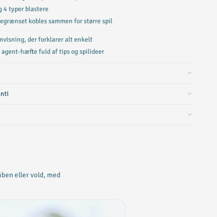
og 4 typer blastere
egrænset kobles sammen for større spil
nvisning, der forklarer alt enkelt
gent-hæfte fuld af tips og spilideer
anti
åben eller vold, med