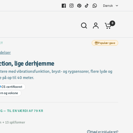
Dansk
0
ÆT
Populær gave
delser
tion, lige derhjemme
tere med vibrationsfunktion, bryst- og rygsensorer, flere lyde og
 på op til 40 meter.
CE-certificeret
ørn og voksne
G — TIL EN VÆRDI AF 79 KR
m + 13 spilformer
Hvad er inkluderet?