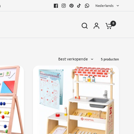
Nederlands
)
0
Best verkopende
5 producten