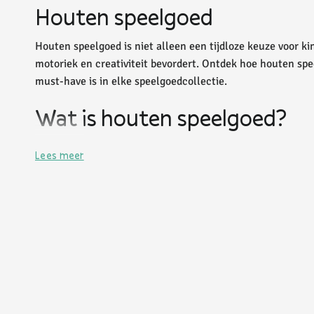
Houten speelgoed
Houten speelgoed is niet alleen een tijdloze keuze voor k
motoriek en creativiteit bevordert. Ontdek hoe houten sp
must-have is in elke speelgoedcollectie.
Wat is houten speelgoed?
Houten speelgoed is speelgoed dat voornamelijk gemaakt 
Lees meer
waarde. Houten speelgoed varieert van eenvoudige blokke
zijn natuurlijke uitstraling en het feit dat het vaak minder
Kenmerken van houten speelgoed
Houten speelgoed heeft verschillende kenmerken die het 
Duurzaamheid:
Houten speelgoed gaat vaak langer mee 
Veiligheid:
Houten speelgoed is meestal vrij van schade