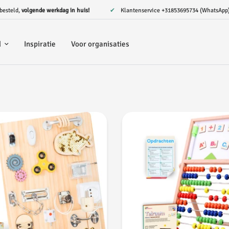
 besteld,
volgende werkdag in huis!
✔ Klantenservice
+31853695734 (WhatsApp
d
Inspiratie
Voor organisaties