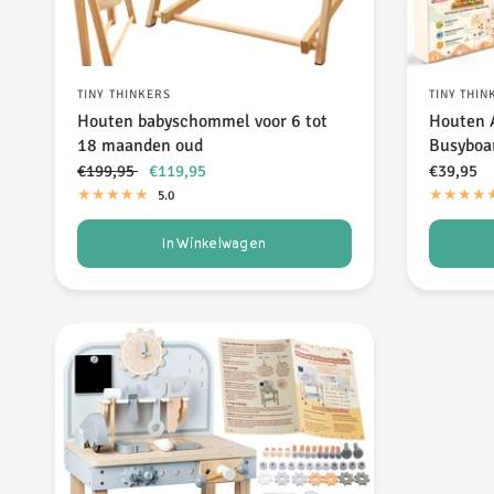
TINY THINKERS
TINY THIN
Houten babyschommel voor 6 tot
Houten A
18 maanden oud
Busyboa
€199,95
€119,95
€39,95
5.0
In Winkelwagen