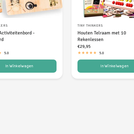
KERS
TINY THINKERS
ctiviteitenbord -
Houten Telraam met 10
rd
Rekenlessen
€29,95
5.0
5.0
In Winkelwagen
In Winkelwagen