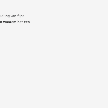
eling van fijne
 en waarom het een
iek en educatieve
t is populair vanwege
.